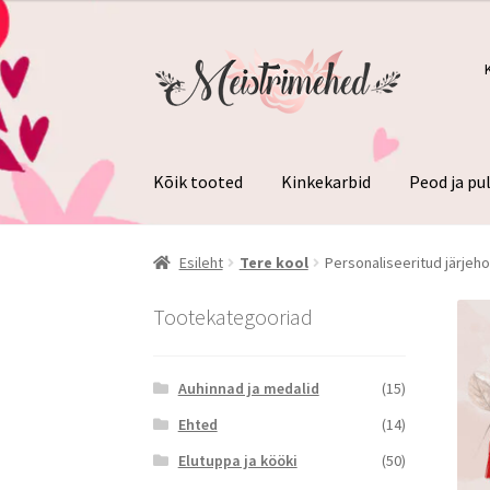
kuni
4.96€
Liigu
Liigu
navigeerimisele
sisu
juurde
Kõik tooted
Kinkekarbid
Peod ja p
Esileht
Tere kool
Personaliseeritud järjeho
Tootekategooriad
Auhinnad ja medalid
(15)
Ehted
(14)
Elutuppa ja kööki
(50)