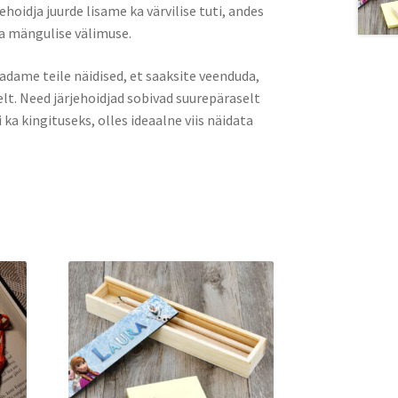
jehoidja juurde lisame ka värvilise tuti, andes
ja mängulise välimuse.
adame teile näidised, et saaksite veenduda,
elt. Need järjehoidjad sobivad suurepäraselt
i ka kingituseks, olles ideaalne viis näidata