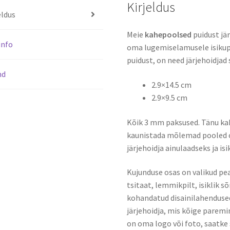
Kirjeldus
eldus
Meie
kahepoolsed
puidust jä
info
oma lugemiselamusele isikupär
puidust, on need järjehoidjad
nd
2.9×14.5 cm
2.9×9.5 cm
Kõik 3 mm paksused. Tänu kah
kaunistada mõlemad pooled om
järjehoidja ainulaadseks ja is
Kujunduse osas on valikud pea
tsitaat, lemmikpilt, isiklik s
kohandatud disainilahendused 
järjehoidja, mis kõige paremin
on oma logo või foto, saatke