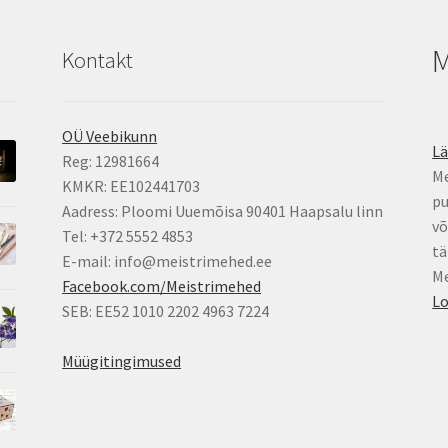
M
Kontakt
OÜ Veebikunn
L
Reg: 12981664
Me
KMKR: EE102441703
pu
Aadress: Ploomi Uuemõisa 90401 Haapsalu linn
võ
Tel: +372 5552 4853
tä
E-mail: info@meistrimehed.ee
Me
Facebook.com/Meistrimehed
Lo
SEB: EE52 1010 2202 4963 7224
Müügitingimused