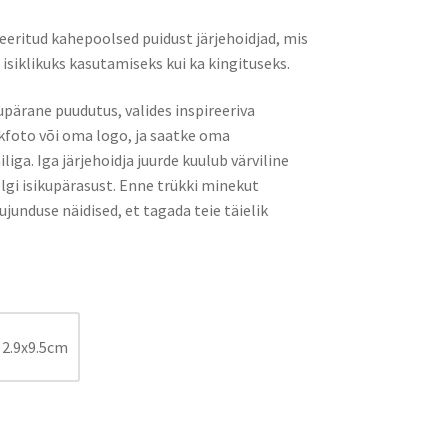
3.72€
eeritud kahepoolsed puidust järjehoidjad, mis
kuni
i isiklikuks kasutamiseks kui ka kingituseks.
4.96€
upärane puudutus, valides inspireeriva
kfoto või oma logo, ja saatke oma
liga. Iga järjehoidja juurde kuulub värviline
elgi isikupärasust. Enne trükki minekut
junduse näidised, et tagada teie täielik
2.9x9.5cm