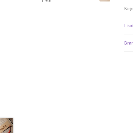
1.98
€
Kirj
Lisa
Bra