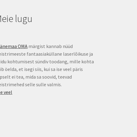
eie lugu
äänemaa OMA
märgist kannab nüüd
istrimeeste fantaasiaküllane laserlõikuse ja
idu kohtumisest sündiv toodang, mille kohta
ib öelda, et isegi siis, kui sa ise veel päris
pselt ei tea, mida sa soovid, teevad
istrimehed selle sulle valmis.
e veel