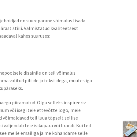
rjehoidjad on suurepärane võimalus lisada
ast stiili. Valmistatud kvaliteetsest
 saadaval kahes suuruses:
epoolsele disainile on teil võimalus
a valitud piltide ja tekstidega, muutes iga
ikupäraseks.
aegu piiramatud. Olgu selleks inspireeriv
õnum või isegi teie ettevõtte logo, meie
võimaldavad teil luua täpselt sellise
i väljendab teie isikupära või brändi. Kui teil
 see meile emailiga ja me kohandame selle