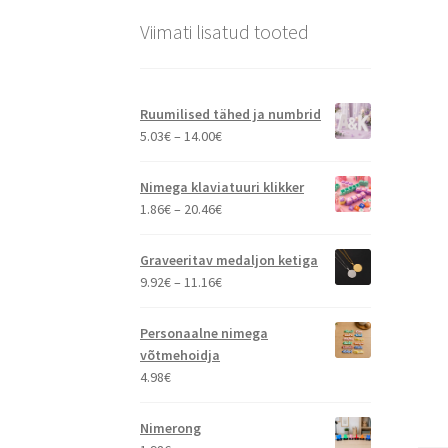
Viimati lisatud tooted
Ruumilised tähed ja numbrid
Hinnavahemik:
5.03
€
–
14.00
€
5.03€
kuni
Nimega klaviatuuri klikker
14.00€
Hinnavahemik:
1.86
€
–
20.46
€
1.86€
kuni
Graveeritav medaljon ketiga
20.46€
Hinnavahemik:
9.92
€
–
11.16
€
9.92€
kuni
Personaalne nimega
11.16€
võtmehoidja
4.98
€
Nimerong