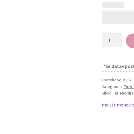
Personaliseerit
järjehoidjad
kogus
*Eeldatav post
Tootekood:
KO6
Kategooria:
Tere 
Sildid:
järjehoidja
meistrimehed.e