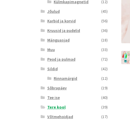
Külmkapimagnetid
(12)
Jõulud
(45)
Karbid ja korvid
(56)
Kruusid ja pudelid
(36)
Mänguasjad
(18)
Muu
(33)
Peod ja pulmad
(72)
Sildid
(42)
Rinnamärgid
(12)
Sõbrapäev
(19)
Tee ise
(40)
Tere kool
(39)
Võtmehoidjad
(17)