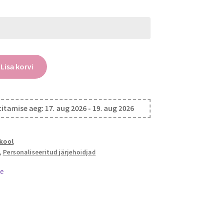
ud
Lisa korvi
itamise aeg: 17. aug 2026 - 19. aug 2026
kool
,
Personaliseeritud järjehoidjad
e