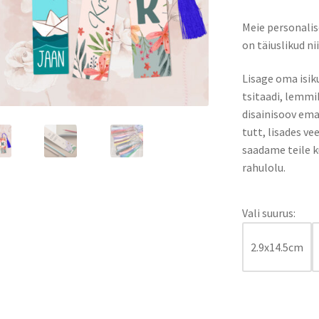
Meie personalis
on täiuslikud ni
Lisage oma isik
tsitaadi, lemmi
disainisoov emai
tutt, lisades ve
saadame teile ku
rahulolu.
Vali suurus:
2.9x14.5cm