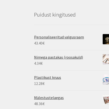
Puidust kingitused
Personaliseeritud valgusraam
43.40
€
Nimega pastakas (roosakuld)
4.34
€
Plastikust kruus
12.28
€
Mälestustelaegas
48.36
€