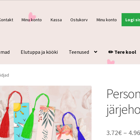
Kontakt
Minu konto
Kassa
Ostukorv
Minu konto
Logi si
ulmad
Elutuppa ja kööki
Teenused
✏️ Tere kool
idjad
Person
järjeh
3.72
€
–
4.9