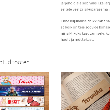
järjehoidjale sobivaks. Iga jär
sellele veelgi isikupärasema 
Enne kujunduse trükkimist sa
et kõik on teie soovide kohas
nii isiklikuks kasutamiseks ku
hoolt ja mõttekust.
otud tooted