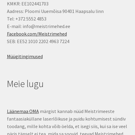
KMKR: EE102441703
Aadress: Ploomi Uuemõisa 90401 Haapsalu linn
Tel: +372 5552 4853
E-mail: info@meistrimehed.ee
Facebook.com/Meistrimehed
SEB: EE52 1010 2202 4963 7224
Müügitingimused
Meie lugu
Läänemaa OMA
märgist kannab nüüd Meistrimeeste
fantaasiaküllane laserlõikuse ja puidu kohtumisest sündiv
toodang, mille kohta võib öelda, et isegi siis, kui sa ise veel
päris täpselt ei tea, mida sa soovid, teevad Meistrimehed