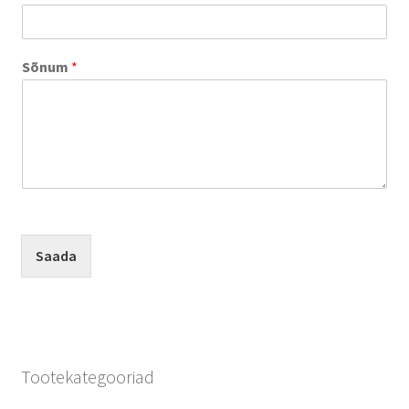
Sildid
Sõnum
*
Tee ise
Tere kool
Teenused
Kontakt
Saada
Minu konto
Tootekategooriad