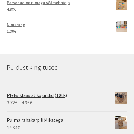
kuni
Personaalne nimega võtmehoidja
11.16€
4.98
€
Nimerong
1.98
€
Puidust kingitused
Pleksiklaasist kujundid (10tk)
Hinnavahemik:
3.72
€
–
4.96
€
3.72€
kuni
Pulma rahakarp liblikatega
4.96€
19.84
€