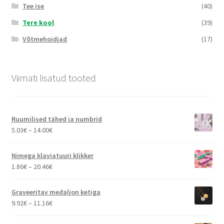
Tee ise
(40)
Tere kool
(39)
Võtmehoidjad
(17)
Viimati lisatud tooted
Ruumilised tähed ja numbrid
Hinnavahemik:
5.03
€
–
14.00
€
5.03€
kuni
Nimega klaviatuuri klikker
14.00€
Hinnavahemik:
1.86
€
–
20.46
€
1.86€
kuni
Graveeritav medaljon ketiga
20.46€
Hinnavahemik:
9.92
€
–
11.16
€
9.92€