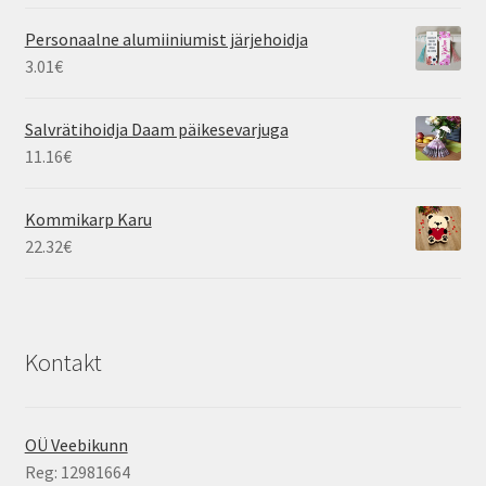
Personaalne alumiiniumist järjehoidja
3.01
€
Salvrätihoidja Daam päikesevarjuga
11.16
€
Kommikarp Karu
22.32
€
Kontakt
OÜ Veebikunn
Reg: 12981664