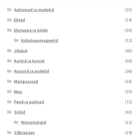
Auhinnad ja medalid
(15)
Ehted
(14)
Elutuppa ja kööki
(50)
Külmkapimagnetid
(12)
Jõulud
(45)
Karbid ja korvid
(56)
Kruusid ja pudelid
(36)
Mänguasjad
(18)
Muu
(33)
Peod ja pulmad
(72)
Sildid
(42)
Rinnamärgid
(12)
Sõbrapäev
(19)