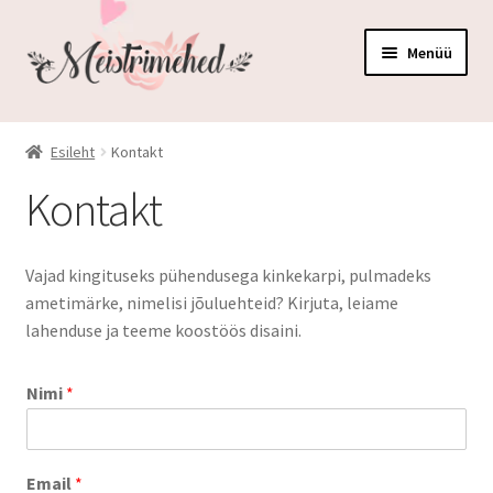
Liigu
Liigu
Menüü
navigeerimisele
sisu
juurde
Kõik tooted
Esileht
Kontakt
Auhinnad ja medalid
Kontakt
Elutuppa ja kööki
Vajad kingituseks pühendusega kinkekarpi, pulmadeks
Karbid ja korvid
ametimärke, nimelisi jõuluehteid? Kirjuta, leiame
lahenduse ja teeme koostöös disaini.
Kruusid ja pudelid
Nimi
*
Peod ja pulmad
Mänguasjad
Email
*