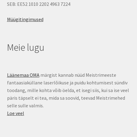
SEB: EE52 1010 2202 4963 7224
Müügitingimused
Meie lugu
Läänemaa OMA
märgist kannab nüüd Meistrimeeste
fantaasiaküllane laserlõikuse ja puidu kohtumisest sündiv
toodang, mille kohta võib öelda, et isegi siis, kui sa ise veel
päris täpselt ei tea, mida sa soovid, teevad Meistrimehed
selle sulle valmis.
Loe veel