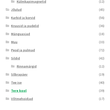
Külmkapimagnetid
(12)
Jõulud
(45)
Karbid ja korvid
(56)
Kruusid ja pudelid
(36)
Mänguasjad
(18)
Muu
(33)
Peod ja pulmad
(72)
Sildid
(42)
Rinnamärgid
(12)
Sõbrapäev
(19)
Tee ise
(40)
Tere kool
(39)
Võtmehoidjad
(17)