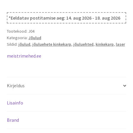
Valikuid
saab
*Eeldatav postitamise aeg: 14. aug 2026 - 18. aug 2026
teha
tootelehel.
Tootekood:
J04
Kategooria:
Jõulud
Sildid:
jõulud
,
jõuluehete kinkekarp
,
jõuluehted
,
kinkekarp
,
laser
meistrimehed.ee
Kirjeldus
Lisainfo
Brand