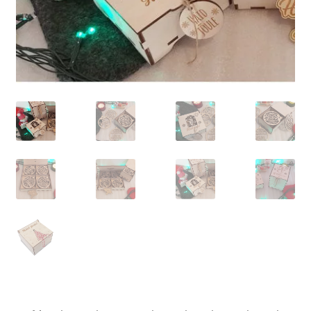
Sildid
Tee ise
Tere kool
Teenused
Kontakt
Minu konto