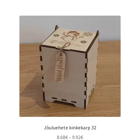
Jõuluehete kinkekarp 32
Hinnavahemik:
8.68
€
–
9.92
€