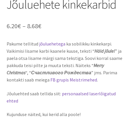
Jõuluehete kinkekarbid
Hinnavahemik:
6.20
€
–
8.68
€
6.20€
Pakume tellitud
jõuluehetega
ka sobilikku kinkekarpi.
kuni
Vaikimisi lisame karbi kaanele kuuse, teksti “
Häid jõule!
” ja
8.68€
paela otsa lisame märgi sama tekstiga. Soovi korral saame
pakkuda teisi pilte ja muuta teksti. Näiteks “
Merry
Christmas
“, “
Счастливого Рождества
” jms. Parima
kontakti saab meiega
FB grupis Meistrimehed
.
Jõuluehted saab tellida siit:
personaalsed laserlõigatud
ehted
Kujunduse näited, kui kerid alla poole!