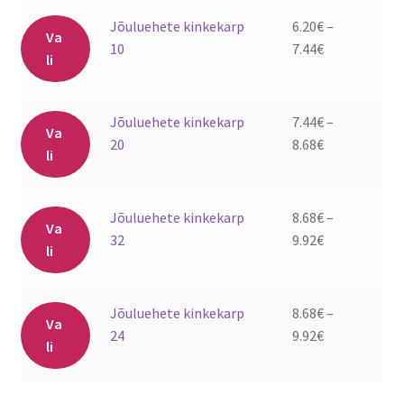
Sellel
Jõuluehete kinkekarp
6.20
€
–
Va
tootel
Hinnavahemi
10
7.44
€
li
on
6.20€
mitu
kuni
varianti.
7.44€
Sellel
Jõuluehete kinkekarp
7.44
€
–
Va
Valikuid
tootel
Hinnavahemi
20
8.68
€
li
saab
on
7.44€
teha
mitu
kuni
tootelehel.
varianti.
8.68€
Sellel
Jõuluehete kinkekarp
8.68
€
–
Va
Valikuid
tootel
Hinnavahemi
32
9.92
€
li
saab
on
8.68€
teha
mitu
kuni
tootelehel.
varianti.
9.92€
Sellel
Jõuluehete kinkekarp
8.68
€
–
Va
Valikuid
tootel
Hinnavahemi
24
9.92
€
li
saab
on
8.68€
teha
mitu
kuni
tootelehel.
varianti.
9.92€