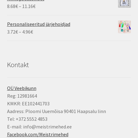
4.34€
Hinnavahemik:
8.68
€
–
11.16
€
8.68€
kuni
Personaliseeritud järjehoidjad
11.16€
Hinnavahemik:
3.72
€
–
4.96
€
3.72€
kuni
4.96€
Kontakt
OÜ Veebikunn
Reg: 12981664
KMKR: EE102441703
Aadress: Ploomi Uuemõisa 90401 Haapsalu linn
Tel: +372 5552 4853
E-mail: info@meistrimehed.ee
Facebook.com/Meistrimehed