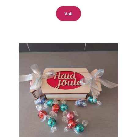
8.68€
Sellel
kuni
Vali
tootel
9.92€
on
mitu
varianti.
Valikuid
saab
teha
tootelehel.