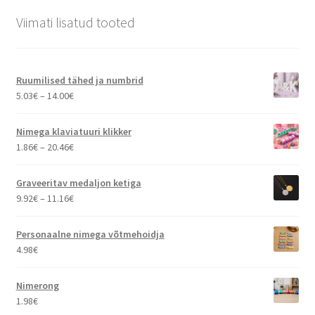
Viimati lisatud tooted
Ruumilised tähed ja numbrid
Hinnavahemik:
5.03
€
–
14.00
€
5.03€
kuni
Nimega klaviatuuri klikker
14.00€
Hinnavahemik:
1.86
€
–
20.46
€
1.86€
kuni
Graveeritav medaljon ketiga
20.46€
Hinnavahemik:
9.92
€
–
11.16
€
9.92€
kuni
Personaalne nimega võtmehoidja
11.16€
4.98
€
Nimerong
1.98
€