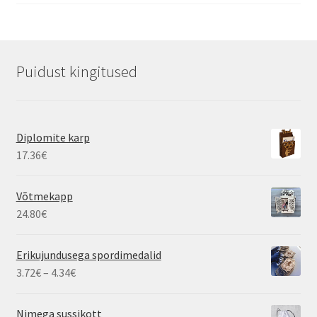
Puidust kingitused
Diplomite karp
17.36
€
Võtmekapp
24.80
€
Erikujundusega spordimedalid
Hinnavahemik:
3.72
€
–
4.34
€
3.72€
kuni
Nimega sussikott