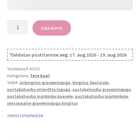
Personaalne
Lisa korvi
pastaka
hoidik
kogus
*Eeldatav postitamise aeg: 17. aug 2026 - 19. aug 2026
Tootekood:
KO22
Kategooria:
Tere kool
Sildid:
ärikingitus graveeringuga
,
kingitus õpetajale
,
pastakahoidja ettevõtte logoga
,
pastakahoidja graveeringuga
,
pastakahoidja märkmiku kaanele
,
pastakahoidja märkmikule
,
personaalse graveeringuga kingitus
meistrimehed.ee