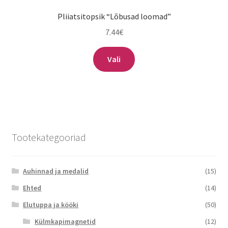
Pliiatsitopsik “Lõbusad loomad”
7.44
€
Sellel
Vali
tootel
on
mitu
varianti.
Valikuid
saab
Tootekategooriad
teha
tootelehel.
Auhinnad ja medalid
(15)
Ehted
(14)
Elutuppa ja kööki
(50)
Külmkapimagnetid
(12)