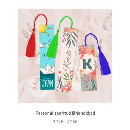
Personaliseeritud järjehoidjad
Hinnavahemik:
3.72
€
–
4.96
€
3.72€