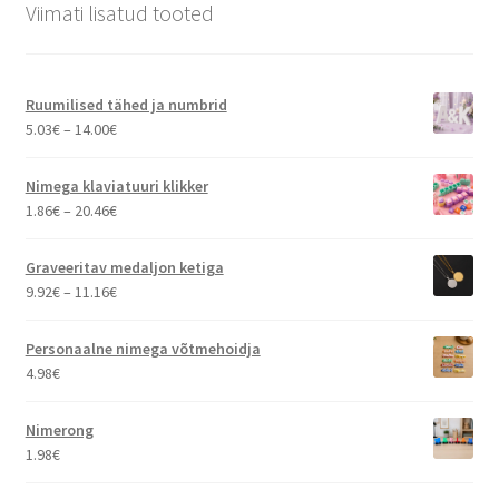
Viimati lisatud tooted
Ruumilised tähed ja numbrid
Hinnavahemik:
5.03
€
–
14.00
€
5.03€
kuni
Nimega klaviatuuri klikker
14.00€
Hinnavahemik:
1.86
€
–
20.46
€
1.86€
kuni
Graveeritav medaljon ketiga
20.46€
Hinnavahemik:
9.92
€
–
11.16
€
9.92€
kuni
Personaalne nimega võtmehoidja
11.16€
4.98
€
Nimerong
1.98
€