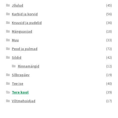
Jõulud
(45)
Karbid ja korvid
(56)
Kruusid ja pudelid
(36)
Mänguasjad
(18)
Muu
(33)
Peod ja pulmad
(72)
Sildid
(42)
Rinnamärgid
(12)
Sõbrapäev
(19)
Tee ise
(40)
Tere kool
(39)
Võtmehoidjad
(17)