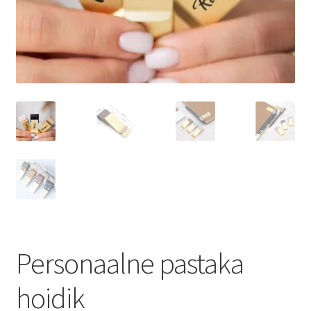
Sildid
Tee ise
Tere kool
Teenused
Kontakt
Minu konto
Personaalne pastaka
hoidik