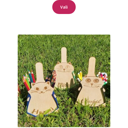
Sellel
kuni
Vali
tootel
4.96€
on
mitu
varianti.
Valikuid
saab
teha
tootelehel.