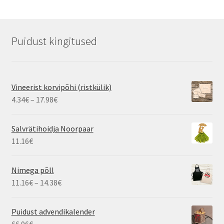
Puidust kingitused
Vineerist korvipõhi (ristkülik)
Hinnavahemik:
4.34
€
–
17.98
€
4.34€
kuni
Salvrätihoidja Noorpaar
17.98€
11.16
€
Nimega põll
Hinnavahemik:
11.16
€
–
14.38
€
11.16€
kuni
Puidust advendikalender
14.38€