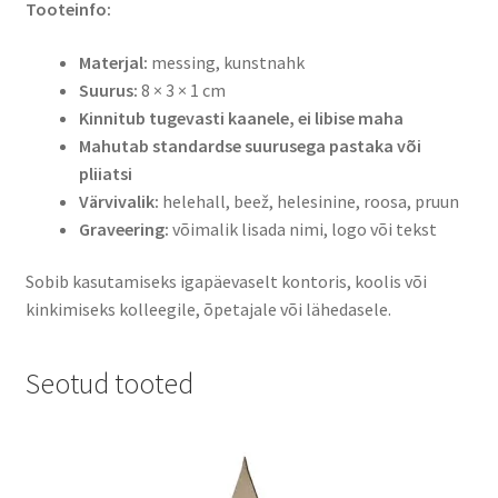
Tooteinfo:
Materjal:
messing, kunstnahk
Suurus:
8 × 3 × 1 cm
Kinnitub tugevasti kaanele, ei libise maha
Mahutab standardse suurusega pastaka või
pliiatsi
Värvivalik:
helehall, beež, helesinine, roosa, pruun
Graveering:
võimalik lisada nimi, logo või tekst
Sobib kasutamiseks igapäevaselt kontoris, koolis või
kinkimiseks kolleegile, õpetajale või lähedasele.
Seotud tooted