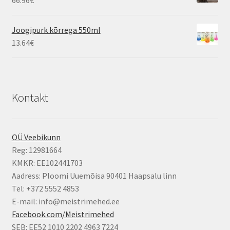
66.96
€
Joogipurk kõrrega 550ml
13.64
€
Kontakt
OÜ Veebikunn
Reg: 12981664
KMKR: EE102441703
Aadress: Ploomi Uuemõisa 90401 Haapsalu linn
Tel: +372 5552 4853
E-mail: info@meistrimehed.ee
Facebook.com/Meistrimehed
SEB: EE52 1010 2202 4963 7224